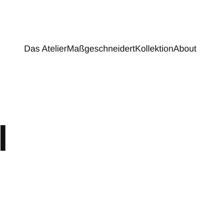
Das Atelier
Maßgeschneidert
Kollektion
About
l