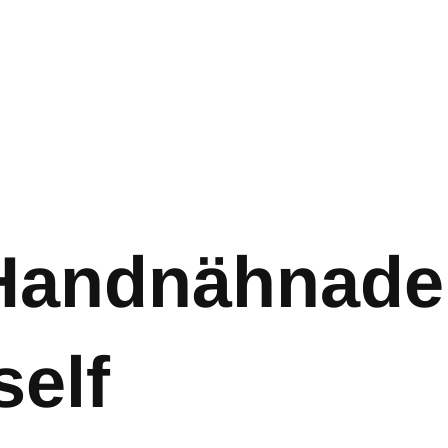
Handnähnade
self