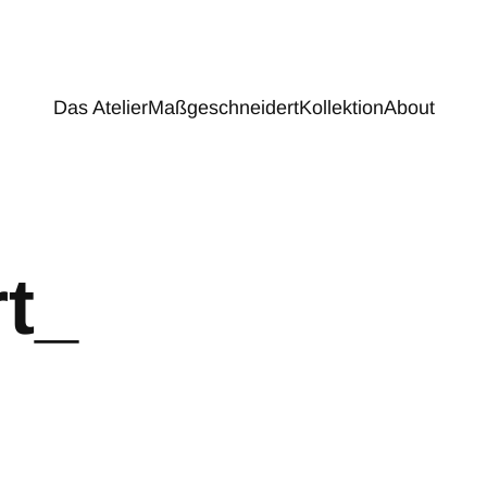
Das Atelier
Maßgeschneidert
Kollektion
About
t_