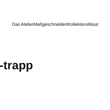
Das Atelier
Maßgeschneidert
Kollektion
About
-trapp